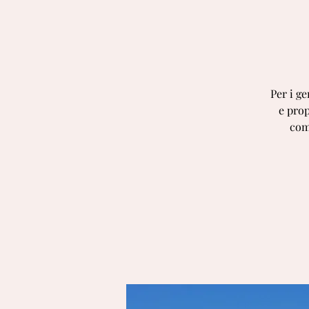
Per i ge
e pro
com