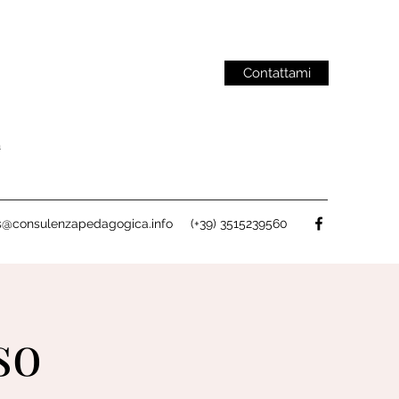
Contattami
a
jus@consulenzapedagogica.info
(+39) 3515239560
so