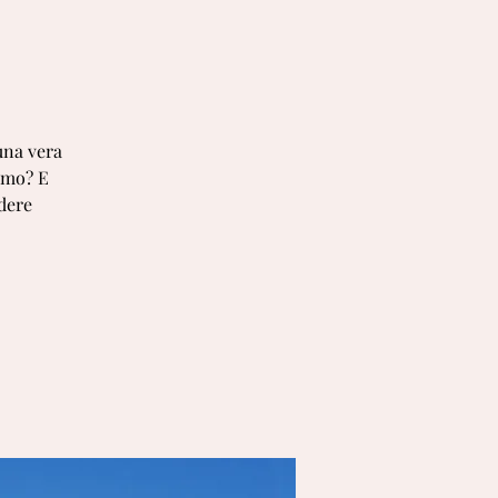
 una vera
omo? E
dere